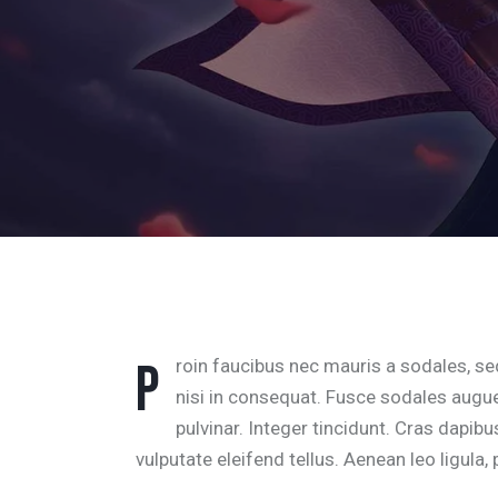
Proin faucibus nec mauris a sodales, sed elementum mi tincidunt. Sed eget viverra egestas
nisi in consequat. Fusce sodales augue
pulvinar. Integer tincidunt. Cras dap
vulputate eleifend tellus. Aenean leo ligula, 