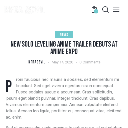
0
NEWS
NEW SOLO LEVELING ANIME TRAILER DEBUTS AT
ANIME EXPO
INFRADEVIL
May 14, 2020
0
Comments
Proin faucibus nec mauris a sodales, sed elementum mi
tincidunt. Sed eget viverra egestas nisi in consequat.
Fusce sodales augue a accumsan. Cras sollicitudin,
ipsum eget blandit pulvinar. Integer tincidunt. Cras dapibus.
Vivamus elementum semper nisi. Aenean vulputate eleifend
tellus. Aenean leo ligula, porttitor eu, consequat vitae, eleifend
ac, enim.
Sed ut perspiciatis, unde omnis iste natus error sit voluptatem