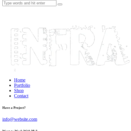
Home
Portfolio
Shop
Contact
Have a Project?
info@website.com
Want to Work With Me?