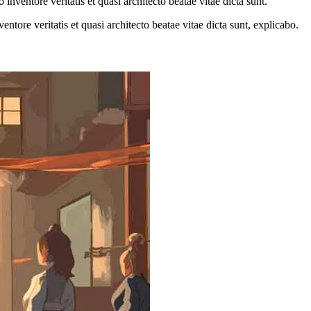
nventore veritatis et quasi architecto beatae vitae dicta sunt.
tore veritatis et quasi architecto beatae vitae dicta sunt, explicabo.