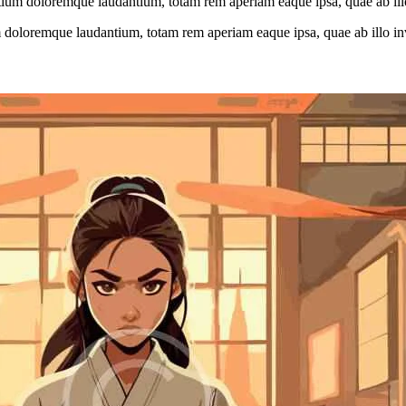
tium doloremque laudantium, totam rem aperiam eaque ipsa, quae ab illo i
 doloremque laudantium, totam rem aperiam eaque ipsa, quae ab illo inven