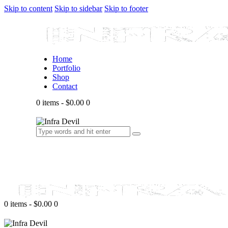
Skip to content
Skip to sidebar
Skip to footer
Home
Portfolio
Shop
Contact
0 items
-
$0.00
0
0 items
-
$0.00
0