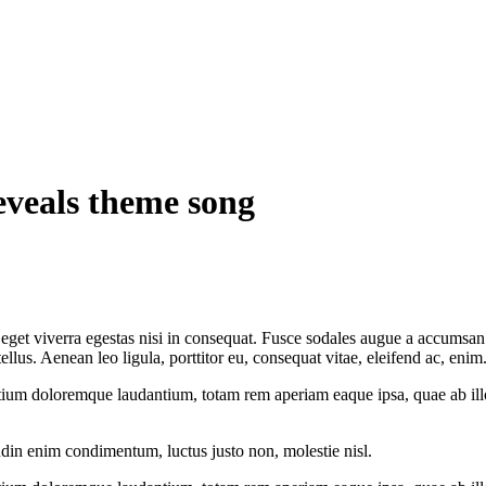
eveals theme song
get viverra egestas nisi in consequat. Fusce sodales augue a accumsan. C
us. Aenean leo ligula, porttitor eu, consequat vitae, eleifend ac, enim
tium doloremque laudantium, totam rem aperiam eaque ipsa, quae ab illo i
udin enim condimentum, luctus justo non, molestie nisl.