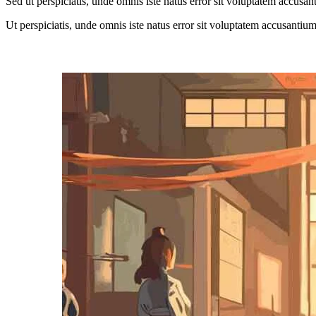
Sed ut perspiciatis, unde omnis iste natus error sit voluptatem accusan
Ut perspiciatis, unde omnis iste natus error sit voluptatem accusantium