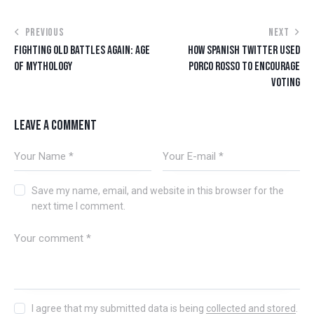
PREVIOUS
NEXT
FIGHTING OLD BATTLES AGAIN: AGE
HOW SPANISH TWITTER USED
OF MYTHOLOGY
PORCO ROSSO TO ENCOURAGE
VOTING
LEAVE A COMMENT
Save my name, email, and website in this browser for the
next time I comment.
I agree that my submitted data is being
collected and stored
.