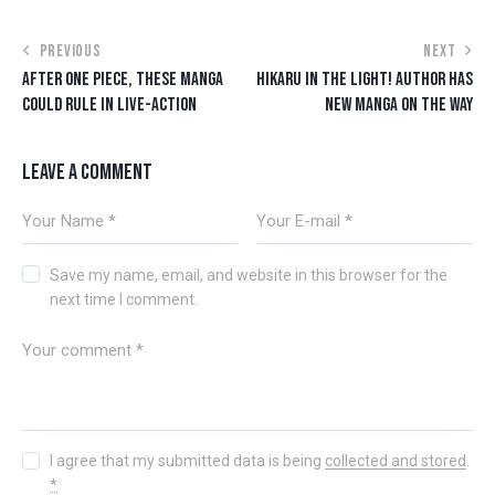
PREVIOUS
NEXT
AFTER ONE PIECE, THESE MANGA
HIKARU IN THE LIGHT! AUTHOR HAS
COULD RULE IN LIVE-ACTION
NEW MANGA ON THE WAY
LEAVE A COMMENT
Save my name, email, and website in this browser for the
next time I comment.
I agree that my submitted data is being
collected and stored
.
*