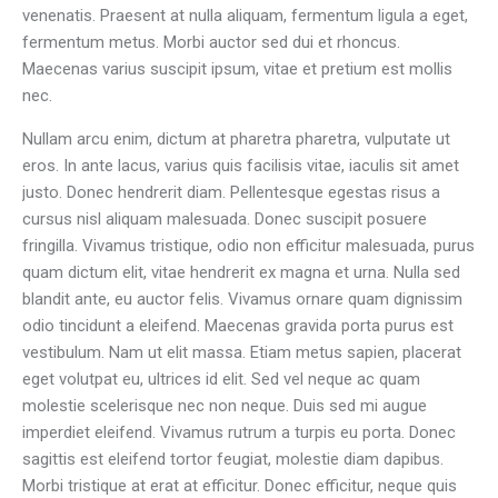
venenatis. Praesent at nulla aliquam, fermentum ligula a eget,
fermentum metus. Morbi auctor sed dui et rhoncus.
Maecenas varius suscipit ipsum, vitae et pretium est mollis
nec.
Nullam arcu enim, dictum at pharetra pharetra, vulputate ut
eros. In ante lacus, varius quis facilisis vitae, iaculis sit amet
justo. Donec hendrerit diam. Pellentesque egestas risus a
cursus nisl aliquam malesuada. Donec suscipit posuere
fringilla. Vivamus tristique, odio non efficitur malesuada, purus
quam dictum elit, vitae hendrerit ex magna et urna. Nulla sed
blandit ante, eu auctor felis. Vivamus ornare quam dignissim
odio tincidunt a eleifend. Maecenas gravida porta purus est
vestibulum. Nam ut elit massa. Etiam metus sapien, placerat
eget volutpat eu, ultrices id elit. Sed vel neque ac quam
molestie scelerisque nec non neque. Duis sed mi augue
imperdiet eleifend. Vivamus rutrum a turpis eu porta. Donec
sagittis est eleifend tortor feugiat, molestie diam dapibus.
Morbi tristique at erat at efficitur. Donec efficitur, neque quis