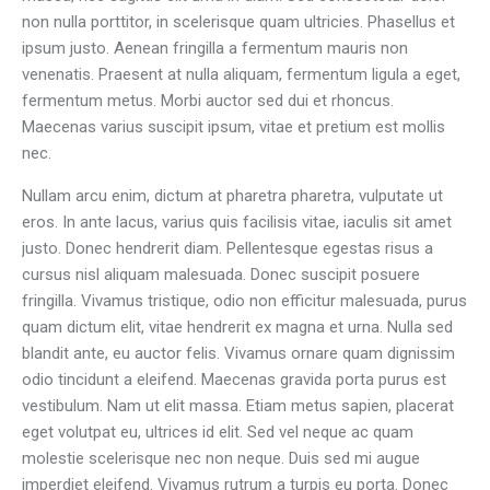
non nulla porttitor, in scelerisque quam ultricies. Phasellus et
ipsum justo. Aenean fringilla a fermentum mauris non
venenatis. Praesent at nulla aliquam, fermentum ligula a eget,
fermentum metus. Morbi auctor sed dui et rhoncus.
Maecenas varius suscipit ipsum, vitae et pretium est mollis
nec.
Nullam arcu enim, dictum at pharetra pharetra, vulputate ut
eros. In ante lacus, varius quis facilisis vitae, iaculis sit amet
justo. Donec hendrerit diam. Pellentesque egestas risus a
cursus nisl aliquam malesuada. Donec suscipit posuere
fringilla. Vivamus tristique, odio non efficitur malesuada, purus
quam dictum elit, vitae hendrerit ex magna et urna. Nulla sed
blandit ante, eu auctor felis. Vivamus ornare quam dignissim
odio tincidunt a eleifend. Maecenas gravida porta purus est
vestibulum. Nam ut elit massa. Etiam metus sapien, placerat
eget volutpat eu, ultrices id elit. Sed vel neque ac quam
molestie scelerisque nec non neque. Duis sed mi augue
imperdiet eleifend. Vivamus rutrum a turpis eu porta. Donec